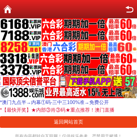
*澳门九点半→内幕①码-三中三100%准→免费公开
*【最快开奖】★内部③肖③码★重点推荐！澳门直播
返回网站首页
所有内容都转自互联网！仅供娱乐参考，严禁用于赌博！