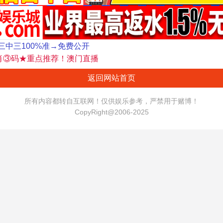
三中三100%准→免费公开
肖③码★重点推荐！澳门直播
返回网站首页
所有内容都转自互联网！仅供娱乐参考，严禁用于赌博！
CopyRight@2006-2025