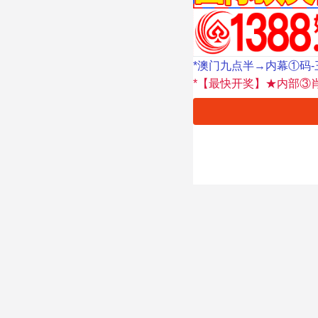
*澳门九点半→内幕①码-
*【最快开奖】★内部③