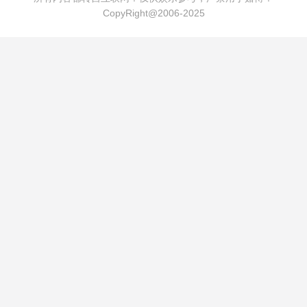
CopyRight@2006-2025