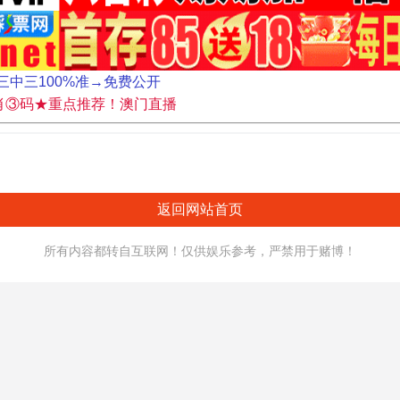
三中三100%准→免费公开
肖③码★重点推荐！澳门直播
返回网站首页
所有内容都转自互联网！仅供娱乐参考，严禁用于赌博！