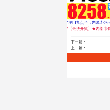
*澳门九点半→内幕①码-
*【最快开奖】★内部③
下一篇：
上一篇：