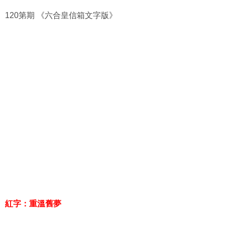
120第期 《六合皇信箱文字版》
紅字：重溫舊夢