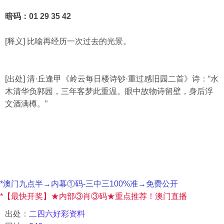
暗码：01 29 35 42
[释义] 比喻再经历一次过去的光景。
[出处] 清·丘逢甲《岭云每日楼诗钞·重过感旧园二首》诗：“水
木清华负郭园，三年客梦此重温。眼中故物诗留壁，身后浮
文酒满樽。”
*澳门九点半→内幕①码-三中三100%准→免费公开
*【最快开奖】★内部③肖③码★重点推荐！澳门直播
出处：
二四六好彩资料