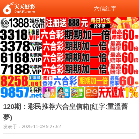
六信红字
120期：彩民推荐六合皇信箱(紅字:重溫舊
夢)
发表于：2025-11-09 9:27:52